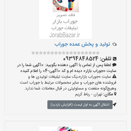
تولید و پخش عمده جوراب
تلفن:
09394848524
لطفا پس از تماس با آگهی دهنده بگویید: «آگهی شما را در
سایت «جوراب بازار» دیده ام و کد «آگهی-4» را اعلام کنید»
سایت «جوراب بازار»،یک سایت تبلیغات تولیدی ها و
فروشنده های جوراب و سایر محصولات مرتبط با جوراب است
وهیچ‌گونه منفعت و مسئولیتی در قبال معاملات شما ندارد.
مکان:
تهران - رباط کریم
انتقال آگهی به اول لیست (افزایش بازدید)