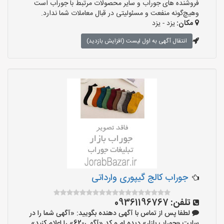
فروشنده های جوراب و سایر محصولات مرتبط با جوراب است
وهیچ‌گونه منفعت و مسئولیتی در قبال معاملات شما ندارد.
مکان:
یزد - یزد
انتقال آگهی به اول لیست (افزایش بازدید)
جوراب کالج گیپوری وارداتی
تلفن:
09361196767
لطفا پس از تماس با آگهی دهنده بگویید: «آگهی شما را در
سایت «جوراب بازار» دیده ام و کد «آگهی-62» را اعلام کنید»