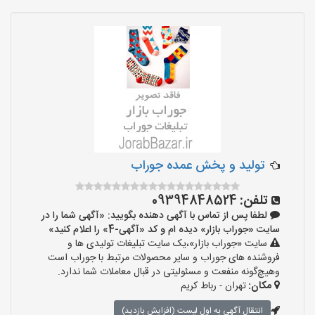
تولید و پخش عمده جوراب
تلفن:
09394848524
لطفا پس از تماس با آگهی دهنده بگویید: «آگهی شما را در
سایت «جوراب بازار» دیده ام و کد «آگهی-4» را اعلام کنید»
سایت «جوراب بازار»،یک سایت تبلیغات تولیدی ها و
فروشنده های جوراب و سایر محصولات مرتبط با جوراب است
وهیچ‌گونه منفعت و مسئولیتی در قبال معاملات شما ندارد.
مکان:
تهران - رباط کریم
انتقال آگهی به اول لیست (افزایش بازدید)