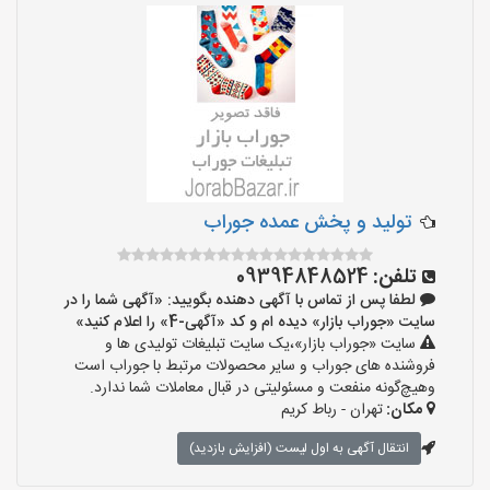
تولید و پخش عمده جوراب
تلفن:
09394848524
لطفا پس از تماس با آگهی دهنده بگویید: «آگهی شما را در
سایت «جوراب بازار» دیده ام و کد «آگهی-4» را اعلام کنید»
سایت «جوراب بازار»،یک سایت تبلیغات تولیدی ها و
فروشنده های جوراب و سایر محصولات مرتبط با جوراب است
وهیچ‌گونه منفعت و مسئولیتی در قبال معاملات شما ندارد.
مکان:
تهران - رباط کریم
انتقال آگهی به اول لیست (افزایش بازدید)