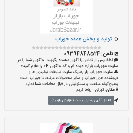
تولید و پخش عمده جوراب
تلفن:
09394848524
لطفا پس از تماس با آگهی دهنده بگویید: «آگهی شما را در
سایت «جوراب بازار» دیده ام و کد «آگهی-4» را اعلام کنید»
سایت «جوراب بازار»،یک سایت تبلیغات تولیدی ها و
فروشنده های جوراب و سایر محصولات مرتبط با جوراب است
وهیچ‌گونه منفعت و مسئولیتی در قبال معاملات شما ندارد.
مکان:
تهران - رباط کریم
انتقال آگهی به اول لیست (افزایش بازدید)