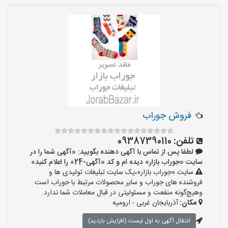
فروش جوراب
تلفن:
09387390110
لطفا پس از تماس با آگهی دهنده بگویید: «آگهی شما را در
سایت «جوراب بازار» دیده ام و کد «آگهی-24» را اعلام کنید»
سایت «جوراب بازار»،یک سایت تبلیغات تولیدی ها و
فروشنده های جوراب و سایر محصولات مرتبط با جوراب است
وهیچ‌گونه منفعت و مسئولیتی در قبال معاملات شما ندارد.
مکان:
آذربایجان غربی - ارومیه
انتقال آگهی به اول لیست (افزایش بازدید)