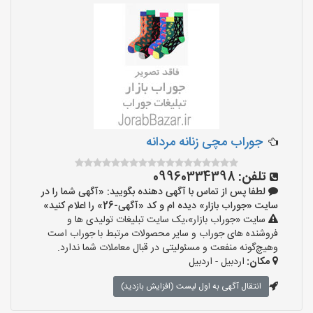
جوراب مچی زنانه مردانه
تلفن:
09960334398
لطفا پس از تماس با آگهی دهنده بگویید: «آگهی شما را در
سایت «جوراب بازار» دیده ام و کد «آگهی-26» را اعلام کنید»
سایت «جوراب بازار»،یک سایت تبلیغات تولیدی ها و
فروشنده های جوراب و سایر محصولات مرتبط با جوراب است
وهیچ‌گونه منفعت و مسئولیتی در قبال معاملات شما ندارد.
مکان:
اردبیل - اردبیل
انتقال آگهی به اول لیست (افزایش بازدید)