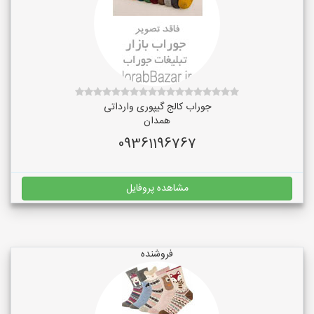
جوراب کالج گیپوری وارداتی
همدان
09361196767
مشاهده پروفایل
فروشنده