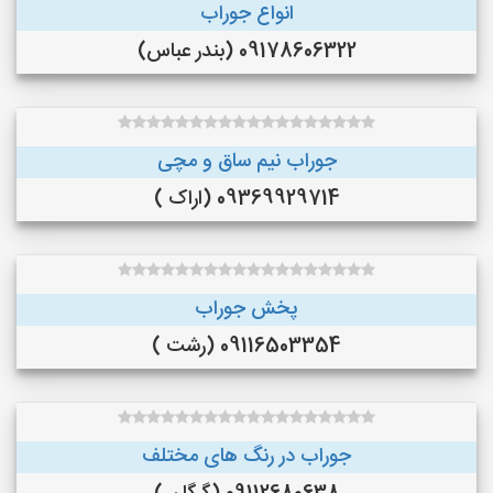
انواع جوراب
09178606322 (بندر عباس)
جوراب نیم ساق و مچی
09369929714 (اراک )
پخش جوراب
09116503354 (رشت )
جوراب در رنگ‌ های مختلف