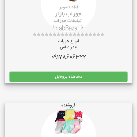
انواع جوراب
بندر عباس
09178606322
مشاهده پروفایل
فروشنده