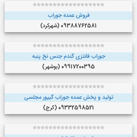
فروش عمده جوراب
09388762581 (شهرکرد)
جوراب فانتزی گندم جنس نخ پنبه
09917200395 (بوشهر)
تولید و پخش عمده جوراب گیپور مجلسی
09332598521 (کرج)