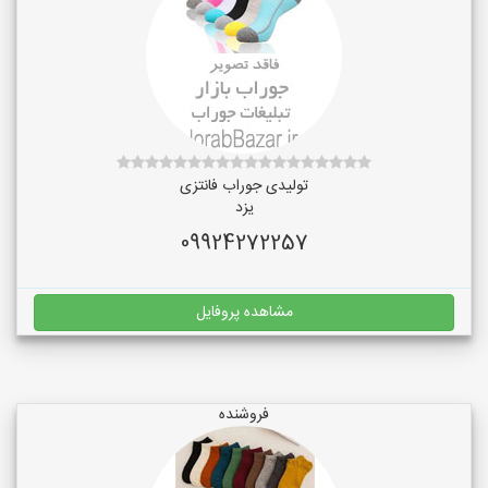
تولیدی جوراب فانتزی
یزد
09924272257
مشاهده پروفایل
فروشنده