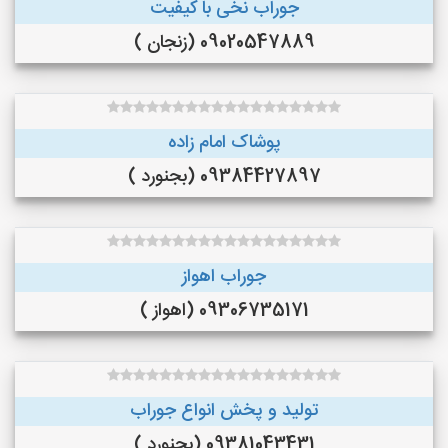
جوراب نخی با کیفیت
09020547889 (زنجان )
پوشاک امام زاده
09384427897 (بجنورد )
جوراب اهواز
09306735171 (اهواز )
تولید و پخش انواع جوراب
09381043431 (بجنورد )