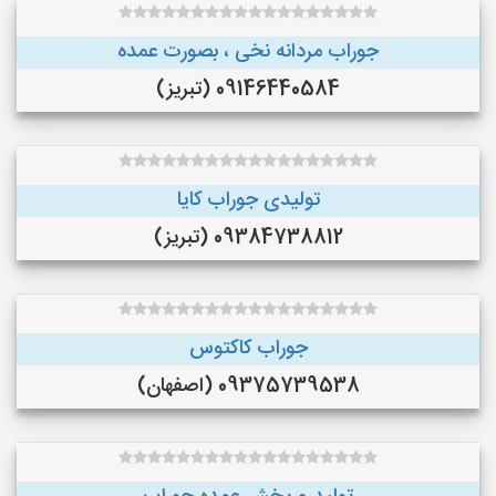
جوراب مردانه نخی ، بصورت عمده
09146440584 (تبریز)
تولیدی جوراب کایا
09384738812 (تبریز)
جوراب کاکتوس
09375739538 (اصفهان)