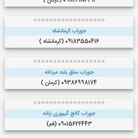
09112680638 (گرگان )
جوراب کرمانشاه
09183550416 (کرمانشاه )
جوراب ساق بلند مردانه
09386998174 (کرمان )
جوراب کالج گیپوری زنانه
09015626443 (قم)