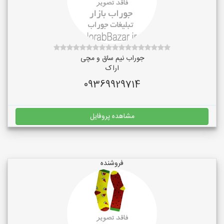
جوراب نیم ساق و مچی
اراک
09369929714
مشاهده پروفایل
فروشنده