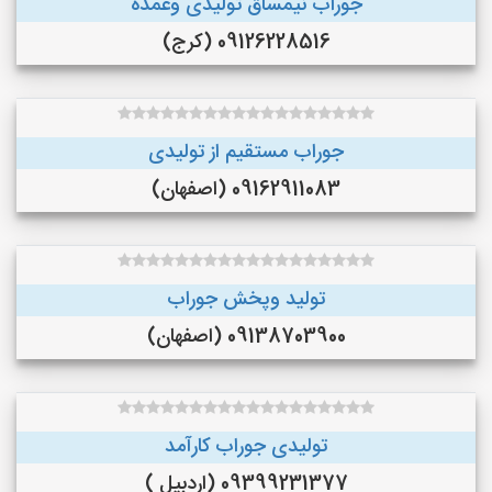
جوراب نیمساق تولیدی وعمده
09126228516 (کرج)
جوراب مستقیم از تولیدی
09162911083 (اصفهان)
تولید وپخش جوراب
09138703900 (اصفهان)
تولیدی جوراب کارآمد
09399231377 (اردبیل )