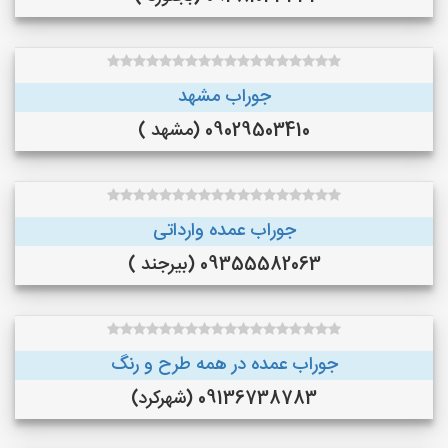
جوراب مشهد
09029503410 (مشهد )
جوراب عمده وارداتی
09355582063 (بیرجند )
جوراب عمده در همه طرح و رنگ
09136738783 (شهرکرد)