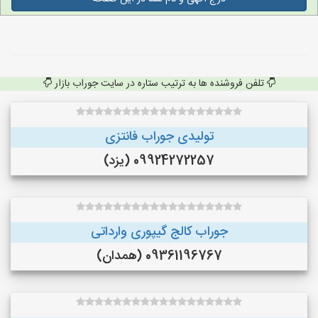
تلفن فروشنده ها به ترتیب ستاره در سایت جوراب بازار
تولیدی جوراب فانتزی
09924272257 (یزد)
جوراب کالج گیپوری وارداتی
09361196767 (همدان)