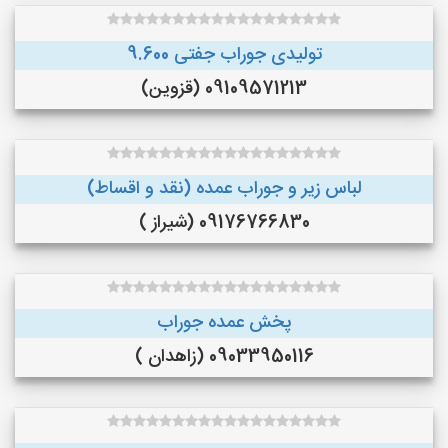
تولیدی جوراب جفتی 9.600
09109571213 (قزوین)
لباس زیر و جوراب عمده (نقد و اقساط)
09176766830 (شیراز )
پخش عمده جوراب
09033950116 (زاهدان )