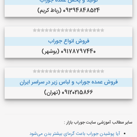
تولید و پخش عمده جوراب
09394848524 (رباط کریم)
فروش انواع جوراب
09178797440 (بوشهر)
فروش عمده جوراب و لباس زیر در سراسر ایران
09120215866 (تهران)
سایر مطالب آموزشی سایت جوراب بازار :
آیا پوشیدن جوراب باعث گرمای بیشتر بدن می‌شود