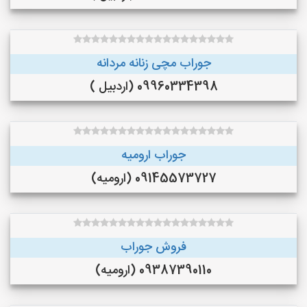
جوراب مچی زنانه مردانه
09960334398 (اردبیل )
جوراب ارومیه
09145573727 (ارومیه)
فروش جوراب
09387390110 (ارومیه)