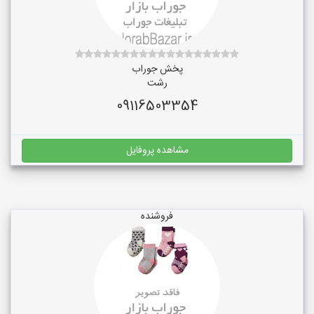
پخش جوراب
رشت
09116503354
مشاهده پروفایل
فروشنده