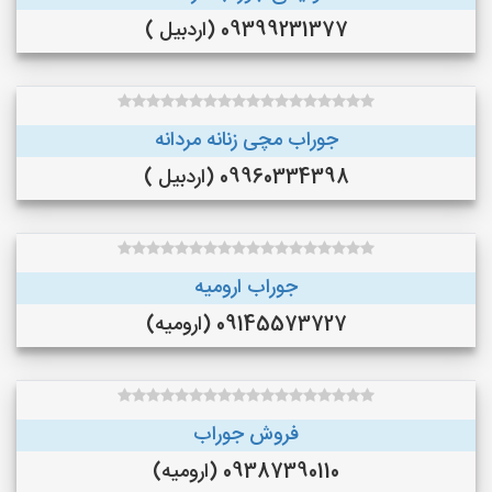
09399231377 (اردبیل )
جوراب مچی زنانه مردانه
09960334398 (اردبیل )
جوراب ارومیه
09145573727 (ارومیه)
فروش جوراب
09387390110 (ارومیه)