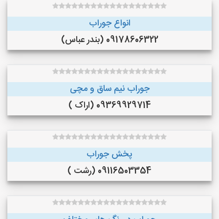
انواع جوراب
09178606322 (بندر عباس)
جوراب نیم ساق و مچی
09369929714 (اراک )
پخش جوراب
09116503354 (رشت )