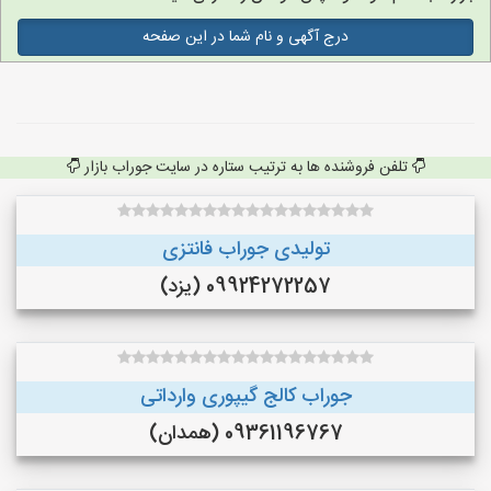
درج آگهی و نام شما در این صفحه
تلفن فروشنده ها به ترتیب ستاره در سایت جوراب بازار
تولیدی جوراب فانتزی
09924272257 (یزد)
جوراب کالج گیپوری وارداتی
09361196767 (همدان)