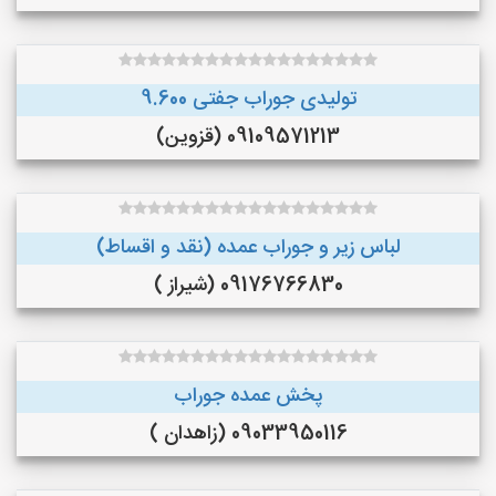
تولیدی جوراب جفتی 9.600
09109571213 (قزوین)
لباس زیر و جوراب عمده (نقد و اقساط)
09176766830 (شیراز )
پخش عمده جوراب
09033950116 (زاهدان )