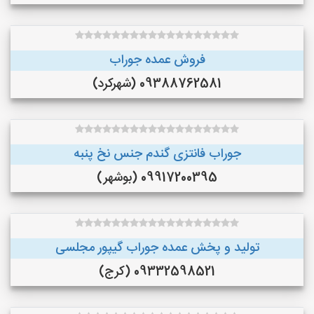
فروش عمده جوراب
09388762581 (شهرکرد)
جوراب فانتزی گندم جنس نخ پنبه
09917200395 (بوشهر)
تولید و پخش عمده جوراب گیپور مجلسی
09332598521 (کرج)