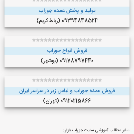
تولید و پخش عمده جوراب
09394848524 (رباط کریم)
فروش انواع جوراب
09178797440 (بوشهر)
فروش عمده جوراب و لباس زیر در سراسر ایران
09120215866 (تهران)
سایر مطالب آموزشی سایت جوراب بازار :