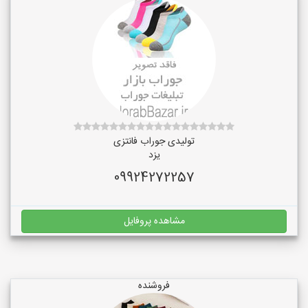
تولیدی جوراب فانتزی
یزد
09924272257
مشاهده پروفایل
فروشنده