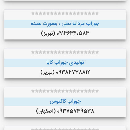
جوراب مردانه نخی ، بصورت عمده
09146440584 (تبریز)
تولیدی جوراب کایا
09384738812 (تبریز)
جوراب کاکتوس
09375739538 (اصفهان)