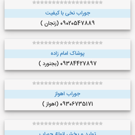
جوراب نخی با کیفیت
09020547889 (زنجان )
پوشاک امام زاده
09384427897 (بجنورد )
جوراب اهواز
09306735171 (اهواز )
تولید و پخش انواع جوراب