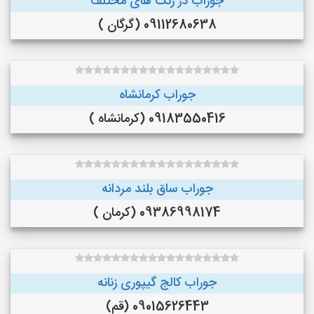
جوراب در رنگ‌ های مختلف
09112680638 (گرگان )
جوراب کرمانشاه
09183550416 (کرمانشاه )
جوراب ساق بلند مردانه
09386998174 (کرمان )
جوراب کالج گیپوری زنانه
09015626443 (قم)