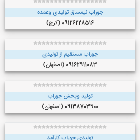
جوراب نیمساق تولیدی وعمده
09126228516 (کرج)
جوراب مستقیم از تولیدی
09162911083 (اصفهان)
تولید وپخش جوراب
09138703900 (اصفهان)
تولیدی جوراب کارآمد