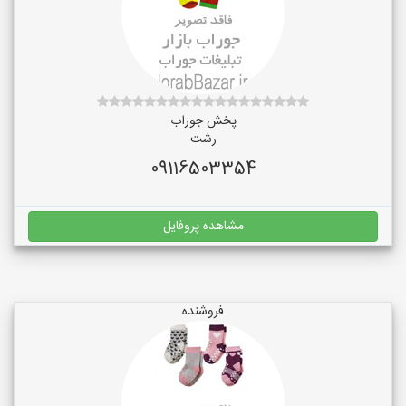
پخش جوراب
رشت
09116503354
مشاهده پروفایل
فروشنده