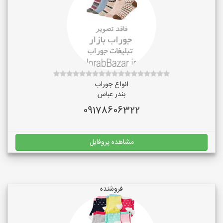
انواع جوراب
بندر عباس
09178606322
مشاهده پروفایل
فروشنده