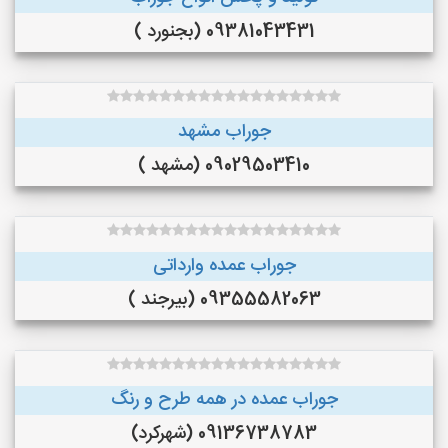
09381043431 (بجنورد )
جوراب مشهد
09029503410 (مشهد )
جوراب عمده وارداتی
09355582063 (بیرجند )
جوراب عمده در همه طرح و رنگ
09136738783 (شهرکرد)