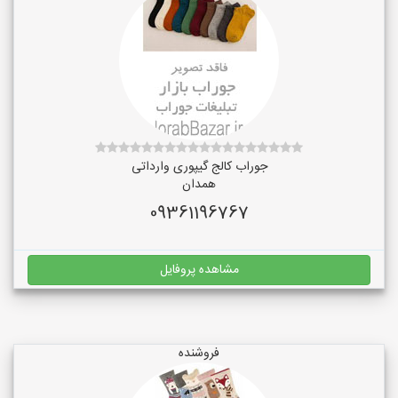
جوراب کالج گیپوری وارداتی
همدان
09361196767
مشاهده پروفایل
فروشنده