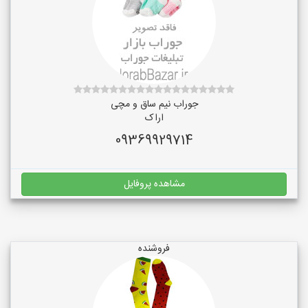
جوراب نیم ساق و مچی
اراک
09369929714
مشاهده پروفایل
فروشنده