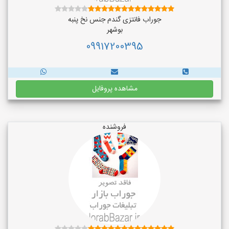
جوراب فانتزی گندم جنس نخ پنبه
بوشهر
09917200395
مشاهده پروفایل
فروشنده