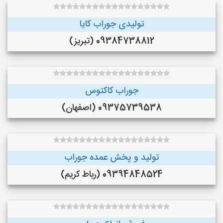
تولیدی جوراب کایا
09384738812 (تبریز)
جوراب کاکتوس
09375739538 (اصفهان)
تولید و پخش عمده جوراب
09394848524 (رباط کریم)