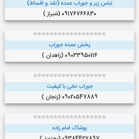
لباس زیر و جوراب عمده (نقد و اقساط)
09176766830 (شیراز )
پخش عمده جوراب
09033950116 (زاهدان )
جوراب نخی با کیفیت
09020547889 (زنجان )
پوشاک امام زاده
09384427897 (بجنورد )