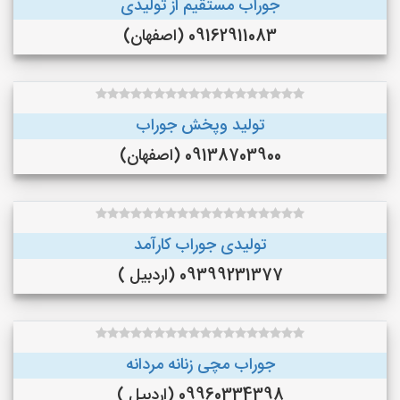
جوراب مستقیم از تولیدی
09162911083 (اصفهان)
تولید وپخش جوراب
09138703900 (اصفهان)
تولیدی جوراب کارآمد
09399231377 (اردبیل )
جوراب مچی زنانه مردانه
09960334398 (اردبیل )