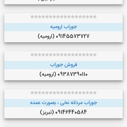
جوراب ارومیه
09145573727 (ارومیه)
فروش جوراب
09387390110 (ارومیه)
جوراب مردانه نخی ، بصورت عمده
09146440584 (تبریز)