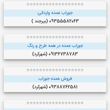
جوراب عمده وارداتی
09355582063 (بیرجند )
جوراب عمده در همه طرح و رنگ
09136738783 (شهرکرد)
فروش عمده جوراب
09388762581 (شهرکرد)