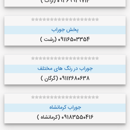
09369929714 (اراک )
پخش جوراب
09116503354 (رشت )
جوراب در رنگ‌ های مختلف
09112680638 (گرگان )
جوراب کرمانشاه
09183550416 (کرمانشاه )