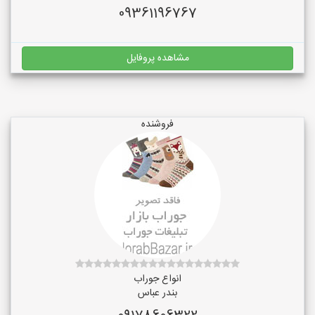
09361196767
مشاهده پروفایل
فروشنده
انواع جوراب
بندر عباس