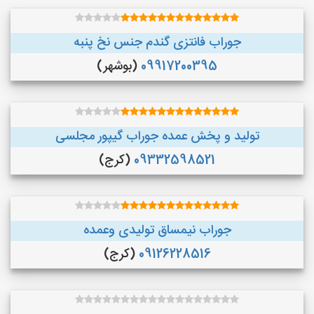
جوراب فانتزی گندم جنس نخ پنبه
09917200395
(بوشهر)
تولید و پخش عمده جوراب گیپور مجلسی
09332598521
(کرج)
جوراب نیمساق تولیدی وعمده
09126228516
(کرج)