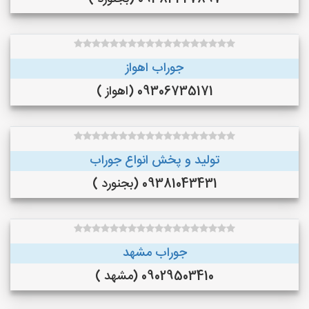
جوراب اهواز
09306735171 (اهواز )
تولید و پخش انواع جوراب
09381043431 (بجنورد )
جوراب مشهد
09029503410 (مشهد )