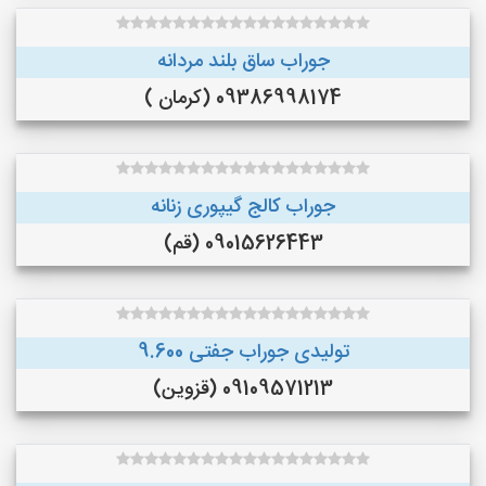
جوراب ساق بلند مردانه
09386998174 (کرمان )
جوراب کالج گیپوری زنانه
09015626443 (قم)
تولیدی جوراب جفتی 9.600
09109571213 (قزوین)