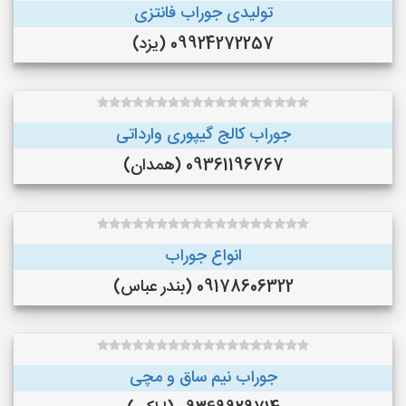
تولیدی جوراب فانتزی
09924272257 (یزد)
جوراب کالج گیپوری وارداتی
09361196767 (همدان)
انواع جوراب
09178606322 (بندر عباس)
جوراب نیم ساق و مچی