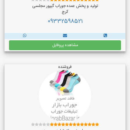
تولید و پخش عمده جوراب گیپور مجلسی
کرج
09332598521
مشاهده پروفایل
فروشنده