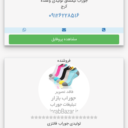
جوراب نیمساق تولیدی وعمده
کرج
09126228516
مشاهده پروفایل
فروشنده
تولیدی جوراب فانتزی