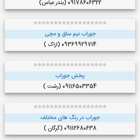
09178606322 (بندر عباس)
جوراب نیم ساق و مچی
09369929714 (اراک )
پخش جوراب
09116503354 (رشت )
جوراب در رنگ‌ های مختلف
09112680638 (گرگان )