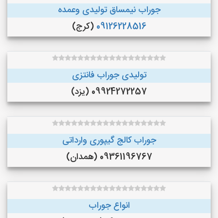
جوراب نیمساق تولیدی وعمده
09126228516
(کرج)
تولیدی جوراب فانتزی
09924272257 (یزد)
جوراب کالج گیپوری وارداتی
09361196767 (همدان)
انواع جوراب