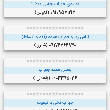
تولیدی جوراب جفتی 9.600
09109571213 (قزوین)
لباس زیر و جوراب عمده (نقد و اقساط)
09176766830 (شیراز )
پخش عمده جوراب
09033950116 (زاهدان )
جوراب نخی با کیفیت