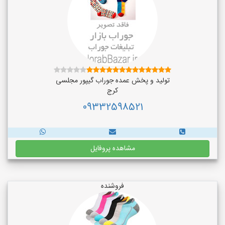
تولید و پخش عمده جوراب گیپور مجلسی
کرج
09332598521
مشاهده پروفایل
فروشنده