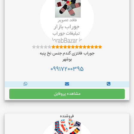
جوراب فانتزی گندم جنس نخ پنبه
بوشهر
09917200395
مشاهده پروفایل
فروشنده