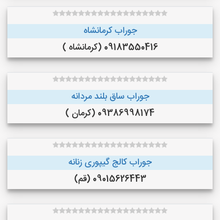
جوراب کرمانشاه
09183550416 (کرمانشاه )
جوراب ساق بلند مردانه
09386998174 (کرمان )
جوراب کالج گیپوری زنانه
09015626443 (قم)