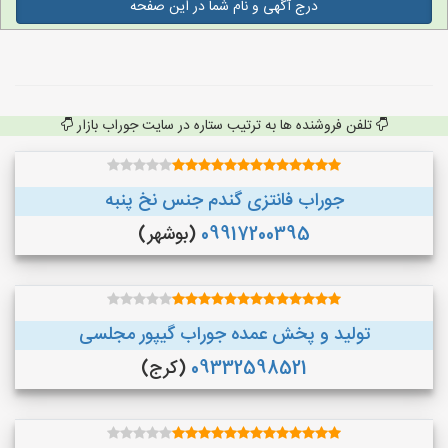
درج آگهی و نام شما در این صفحه
تلفن فروشنده ها به ترتیب ستاره در سایت جوراب بازار
جوراب فانتزی گندم جنس نخ پنبه
09917200395
(بوشهر)
تولید و پخش عمده جوراب گیپور مجلسی
09332598521
(کرج)