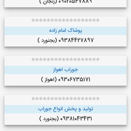
09020547889 (زنجان )
پوشاک امام زاده
09384427897 (بجنورد )
جوراب اهواز
09306735171 (اهواز )
تولید و پخش انواع جوراب
09381043431 (بجنورد )