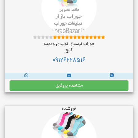
جوراب نیمساق تولیدی وعمده
کرج
09126228516
مشاهده پروفایل
فروشنده