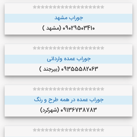
جوراب مشهد
09029503410 (مشهد )
جوراب عمده وارداتی
09355582063 (بیرجند )
جوراب عمده در همه طرح و رنگ
09136738783 (شهرکرد)