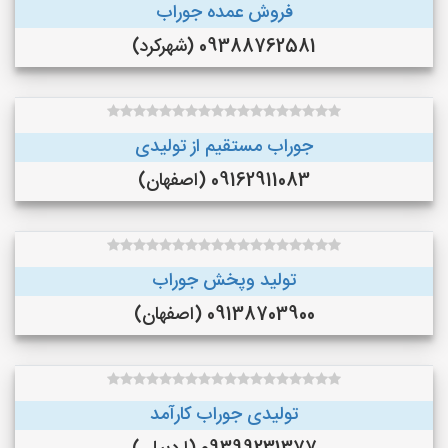
فروش عمده جوراب
09388762581 (شهرکرد)
جوراب مستقیم از تولیدی
09162911083 (اصفهان)
تولید وپخش جوراب
09138703900 (اصفهان)
تولیدی جوراب کارآمد