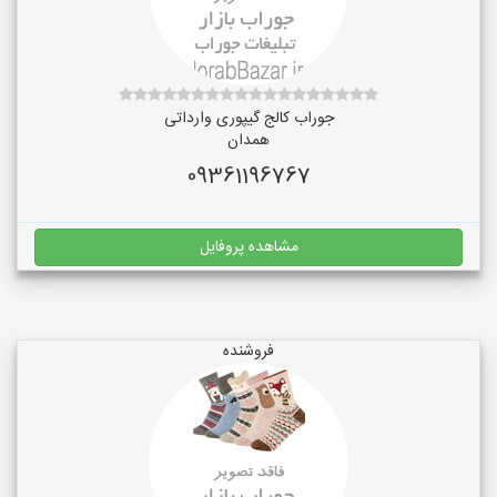
جوراب کالج گیپوری وارداتی
همدان
09361196767
مشاهده پروفایل
فروشنده