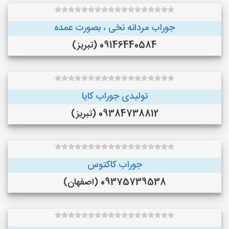
جوراب مردانه نخی ، بصورت عمده
09146440584 (تبریز)
تولیدی جوراب کایا
09384738812 (تبریز)
جوراب کاکتوس
09375739538 (اصفهان)