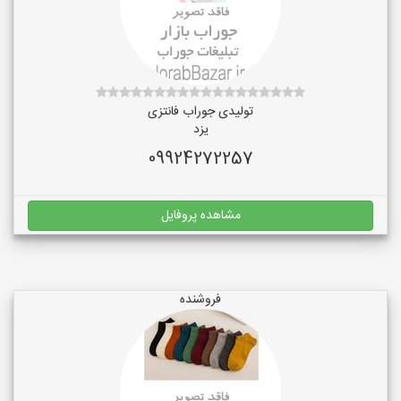
تولیدی جوراب فانتزی
یزد
09924272257
مشاهده پروفایل
فروشنده