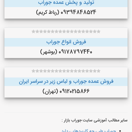
تولید و پخش عمده جوراب
09394848524 (رباط کریم)
فروش انواع جوراب
09178797440 (بوشهر)
فروش عمده جوراب و لباس زیر در سراسر ایران
09120215866 (تهران)
سایر مطالب آموزشی سایت جوراب بازار :
جوراب طبی چه کاربردهایی دارد