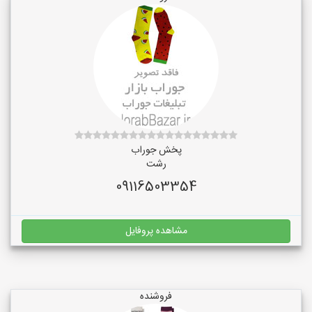
پخش جوراب
رشت
09116503354
مشاهده پروفایل
فروشنده