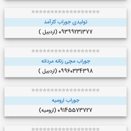
تولیدی جوراب کارآمد
09399231377 (اردبیل )
جوراب مچی زنانه مردانه
09960334398 (اردبیل )
جوراب ارومیه
09145573727 (ارومیه)