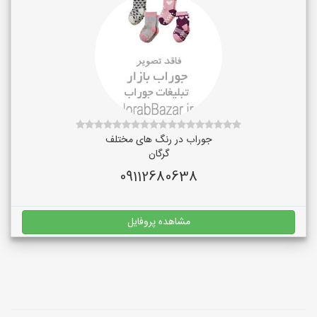
جوراب در رنگ‌ های مختلف
گرگان
09112680638
مشاهده پروفایل