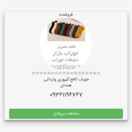
فروشنده
جوراب کالج گیپوری وارداتی
همدان
09361196767
مشاهده پروفایل