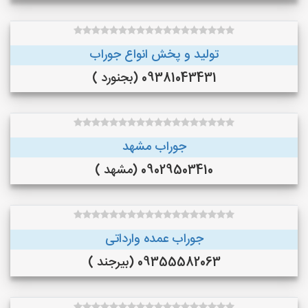
تولید و پخش انواع جوراب
09381043431 (بجنورد )
جوراب مشهد
09029503410 (مشهد )
جوراب عمده وارداتی
09355582063 (بیرجند )