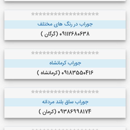
جوراب در رنگ‌ های مختلف
09112680638 (گرگان )
جوراب کرمانشاه
09183550416 (کرمانشاه )
جوراب ساق بلند مردانه
09386998174 (کرمان )