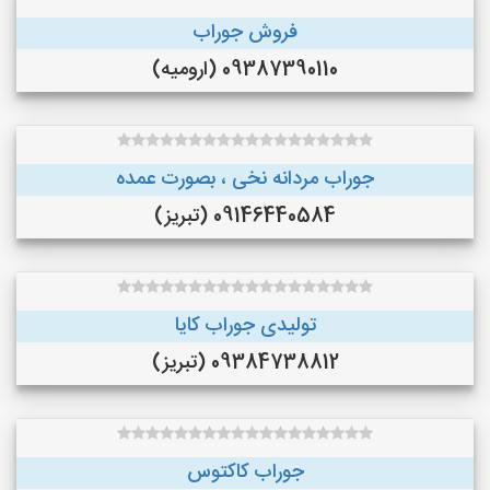
فروش جوراب
09387390110 (ارومیه)
جوراب مردانه نخی ، بصورت عمده
09146440584 (تبریز)
تولیدی جوراب کایا
09384738812 (تبریز)
جوراب کاکتوس