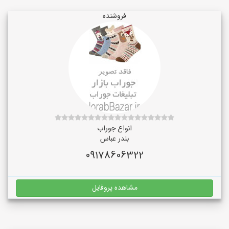
فروشنده
انواع جوراب
بندر عباس
09178606322
مشاهده پروفایل