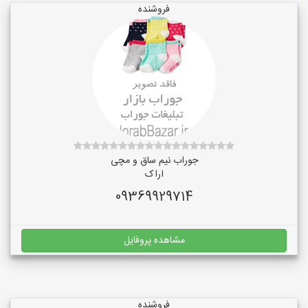
فروشنده
جوراب نیم ساق و مچی
اراک
09369929714
مشاهده پروفایل
فروشنده