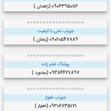
09033950116 (زاهدان )
جوراب نخی با کیفیت
09020547889 (زنجان )
پوشاک امام زاده
09384427897 (بجنورد )
جوراب اهواز
09306735171 (اهواز )