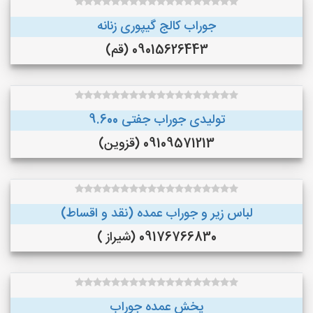
جوراب کالج گیپوری زنانه
09015626443 (قم)
تولیدی جوراب جفتی 9.600
09109571213 (قزوین)
لباس زیر و جوراب عمده (نقد و اقساط)
09176766830 (شیراز )
پخش عمده جوراب