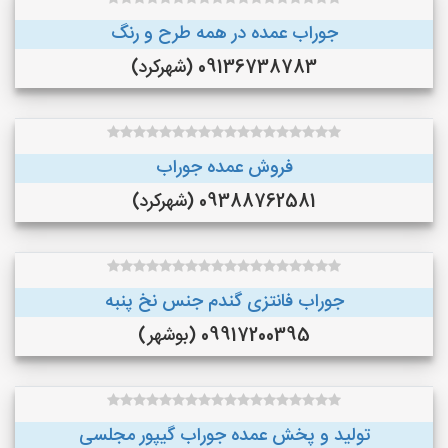
جوراب عمده در همه طرح و رنگ
09136738783 (شهرکرد)
فروش عمده جوراب
09388762581 (شهرکرد)
جوراب فانتزی گندم جنس نخ پنبه
09917200395 (بوشهر)
تولید و پخش عمده جوراب گیپور مجلسی