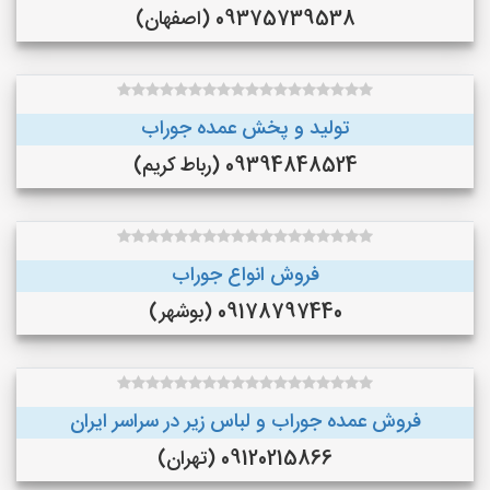
09375739538 (اصفهان)
تولید و پخش عمده جوراب
09394848524 (رباط کریم)
فروش انواع جوراب
09178797440 (بوشهر)
فروش عمده جوراب و لباس زیر در سراسر ایران
09120215866 (تهران)