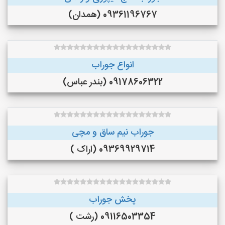
09361196767 (همدان)
انواع جوراب
09178606322 (بندر عباس)
جوراب نیم ساق و مچی
09369929714 (اراک )
پخش جوراب
09116503354 (رشت )