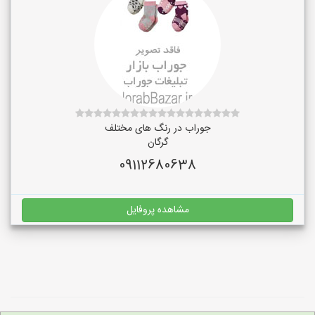
جوراب در رنگ‌ های مختلف
گرگان
09112680638
مشاهده پروفایل