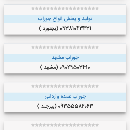
تولید و پخش انواع جوراب
09381043431 (بجنورد )
جوراب مشهد
09029503410 (مشهد )
جوراب عمده وارداتی
09355582063 (بیرجند )