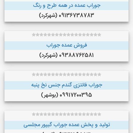
جوراب عمده در همه طرح و رنگ
09136738783 (شهرکرد)
فروش عمده جوراب
09388762581 (شهرکرد)
جوراب فانتزی گندم جنس نخ پنبه
09917200395 (بوشهر)
تولید و پخش عمده جوراب گیپور مجلسی