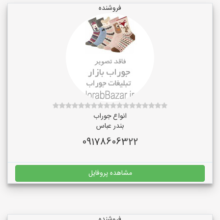
فروشنده
انواع جوراب
بندر عباس
09178606322
مشاهده پروفایل
فروشنده