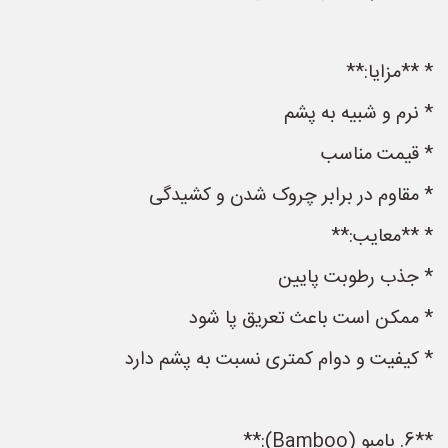
* **مزایا:**
* نرم و شبیه به پشم
* قیمت مناسب
* مقاوم در برابر چروک شدن و کشیدگی
* **معایب:**
* جذب رطوبت پایین
* ممکن است باعث تعریق پا شود
* کیفیت و دوام کمتری نسبت به پشم دارد
**6. بامبو (Bamboo):**