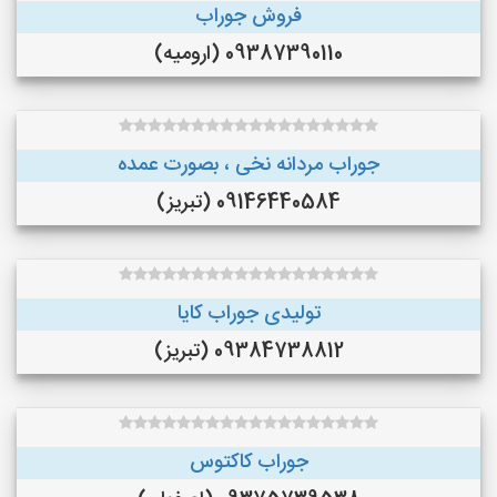
فروش جوراب
09387390110 (ارومیه)
جوراب مردانه نخی ، بصورت عمده
09146440584 (تبریز)
تولیدی جوراب کایا
09384738812 (تبریز)
جوراب کاکتوس