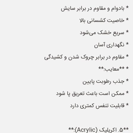
* بادوام و مقاوم در برابر سایش
* خاصیت کشسانی بالا
* سریع خشک می‌شود
* نگهداری آسان
* مقاوم در برابر چروک شدن و کشیدگی
* **معایب:**
* جذب رطوبت پایین
* ممکن است باعث تعریق پا شود
* قابلیت تنفس کمتری دارد
**5. اکریلیک (Acrylic):**