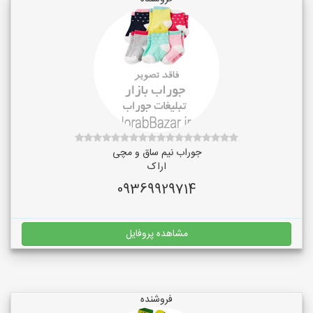
جوراب نیم ساق و مچی
اراک
09369929714
مشاهده پروفایل
فروشنده