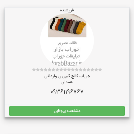
فروشنده
جوراب کالج گیپوری وارداتی
همدان
09361196767
مشاهده پروفایل