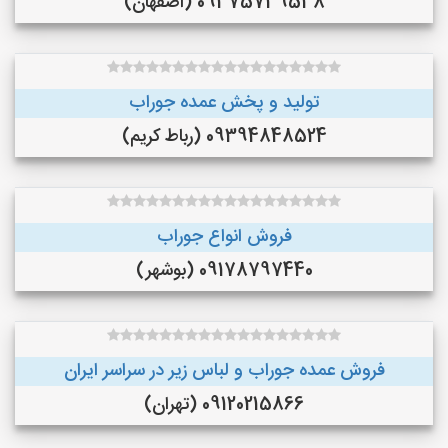
09375739538 (اصفهان)
تولید و پخش عمده جوراب
09394848524 (رباط کریم)
فروش انواع جوراب
09178797440 (بوشهر)
فروش عمده جوراب و لباس زیر در سراسر ایران
09120215866 (تهران)