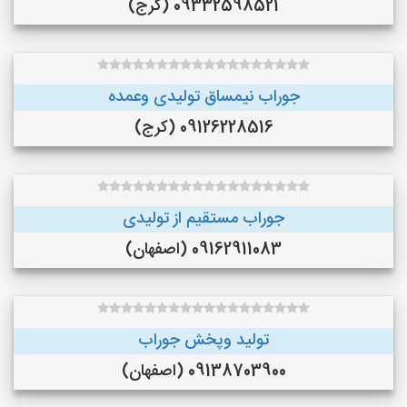
09332598521 (کرج)
جوراب نیمساق تولیدی وعمده
09126228516 (کرج)
جوراب مستقیم از تولیدی
09162911083 (اصفهان)
تولید وپخش جوراب
09138703900 (اصفهان)