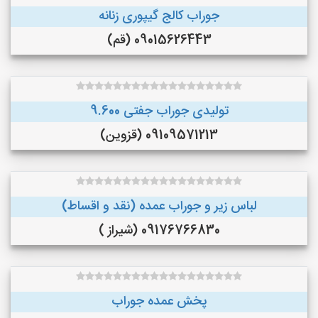
جوراب کالج گیپوری زنانه
09015626443 (قم)
تولیدی جوراب جفتی 9.600
09109571213 (قزوین)
لباس زیر و جوراب عمده (نقد و اقساط)
09176766830 (شیراز )
پخش عمده جوراب