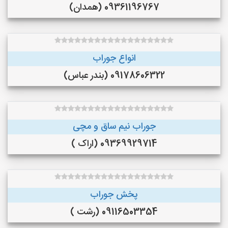
09361196767 (همدان)
انواع جوراب
09178606322 (بندر عباس)
جوراب نیم ساق و مچی
09369929714 (اراک )
پخش جوراب
09116503354 (رشت )