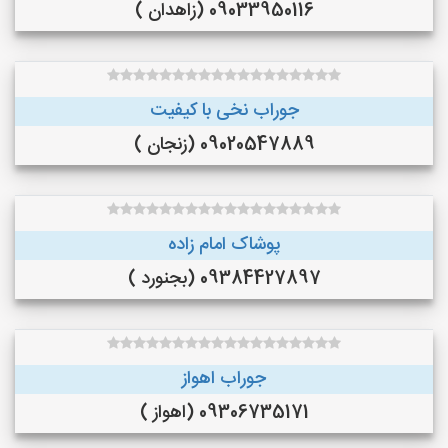
09033950116 (زاهدان )
جوراب نخی با کیفیت
09020547889 (زنجان )
پوشاک امام زاده
09384427897 (بجنورد )
جوراب اهواز
09306735171 (اهواز )