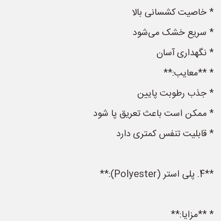
* خاصیت کشسانی بالا
* سریع خشک می‌شود
* نگهداری آسان
* **معایب:**
* جذب رطوبت پایین
* ممکن است باعث تعریق پا شود
* قابلیت تنفس کمتری دارد
**4. پلی استر (Polyester):**
* **مزایا:**