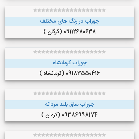
جوراب در رنگ‌ های مختلف
09112680638 (گرگان )
جوراب کرمانشاه
09183550416 (کرمانشاه )
جوراب ساق بلند مردانه
09386998174 (کرمان )