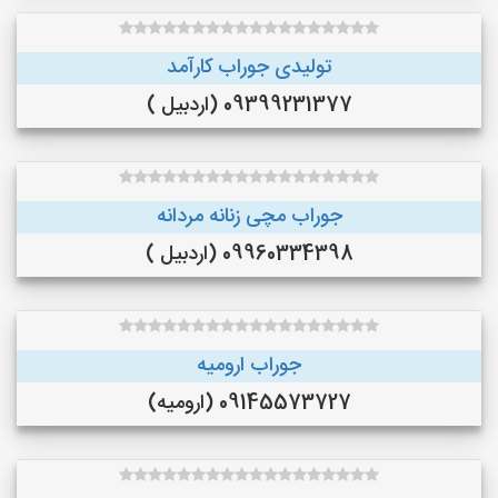
تولیدی جوراب کارآمد
09399231377 (اردبیل )
جوراب مچی زنانه مردانه
09960334398 (اردبیل )
جوراب ارومیه
09145573727 (ارومیه)