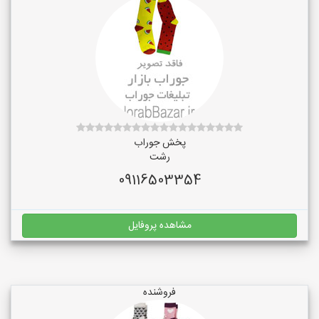
پخش جوراب
رشت
09116503354
مشاهده پروفایل
فروشنده