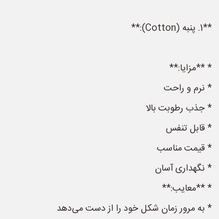
**1. پنبه (Cotton):**
* **مزایا:**
* نرم و راحت
* جذب رطوبت بالا
* قابل تنفس
* قیمت مناسب
* نگهداری آسان
* **معایب:**
* به مرور زمان شکل خود را از دست می‌دهد