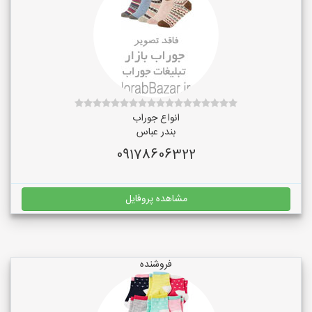
انواع جوراب
بندر عباس
09178606322
مشاهده پروفایل
فروشنده