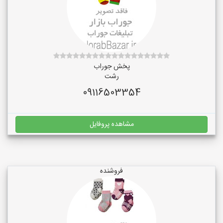
پخش جوراب
رشت
09116503354
مشاهده پروفایل
فروشنده