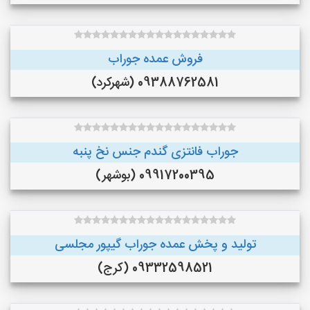
فروش عمده جوراب
09388762581 (شهرکرد)
جوراب فانتزی گندم جنس نخ پنبه
09917200395 (بوشهر)
تولید و پخش عمده جوراب گیپور مجلسی
09332598521 (کرج)