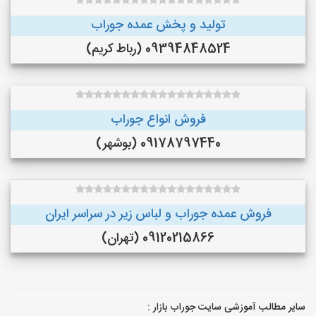
تولید و پخش عمده جوراب
09394848524 (رباط کریم)
فروش انواع جوراب
09178797440 (بوشهر)
فروش عمده جوراب و لباس زیر در سراسر ایران
09120215866 (تهران)
سایر مطالب آموزشی سایت جوراب بازار :