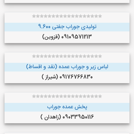
تولیدی جوراب جفتی 9.600
09109571213 (قزوین)
لباس زیر و جوراب عمده (نقد و اقساط)
09176766830 (شیراز )
پخش عمده جوراب
09033950116 (زاهدان )