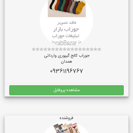
جوراب کالج گیپوری وارداتی
همدان
09361196767
مشاهده پروفایل
فروشنده