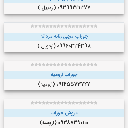
09399231377 (اردبیل )
جوراب مچی زنانه مردانه
09960334398 (اردبیل )
جوراب ارومیه
09145573727 (ارومیه)
فروش جوراب
09387390110 (ارومیه)