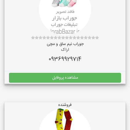
جوراب نیم ساق و مچی
اراک
09369929714
مشاهده پروفایل
فروشنده