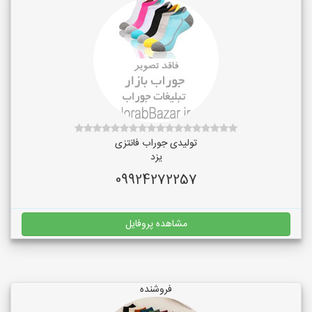
تولیدی جوراب فانتزی
یزد
09924272257
مشاهده پروفایل
فروشنده