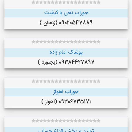
جوراب نخی با کیفیت
09020547889 (زنجان )
پوشاک امام زاده
09384427897 (بجنورد )
جوراب اهواز
09306735171 (اهواز )
تولید و پخش انواع جوراب