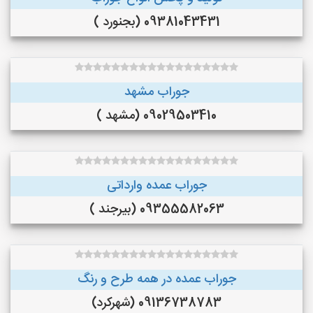
09381043431 (بجنورد )
جوراب مشهد
09029503410 (مشهد )
جوراب عمده وارداتی
09355582063 (بیرجند )
جوراب عمده در همه طرح و رنگ
09136738783 (شهرکرد)