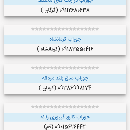
جوراب در رنگ‌ های مختلف
09112680638 (گرگان )
جوراب کرمانشاه
09183550416 (کرمانشاه )
جوراب ساق بلند مردانه
09386998174 (کرمان )
جوراب کالج گیپوری زنانه
09015626443 (قم)