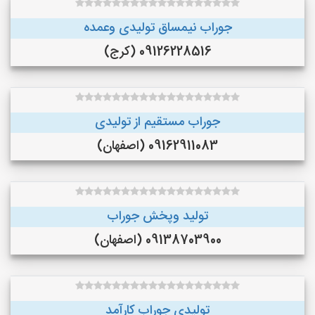
جوراب نیمساق تولیدی وعمده
09126228516 (کرج)
جوراب مستقیم از تولیدی
09162911083 (اصفهان)
تولید وپخش جوراب
09138703900 (اصفهان)
تولیدی جوراب کارآمد