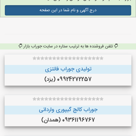
درج آگهی و نام شما در این صفحه
تلفن فروشنده ها به ترتیب ستاره در سایت جوراب بازار
تولیدی جوراب فانتزی
09924272257 (یزد)
جوراب کالج گیپوری وارداتی
09361196767 (همدان)