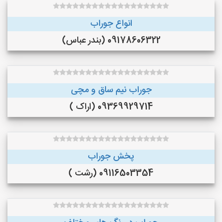
انواع جوراب
09178606322 (بندر عباس)
جوراب نیم ساق و مچی
09369929714 (اراک )
پخش جوراب
09116503354 (رشت )