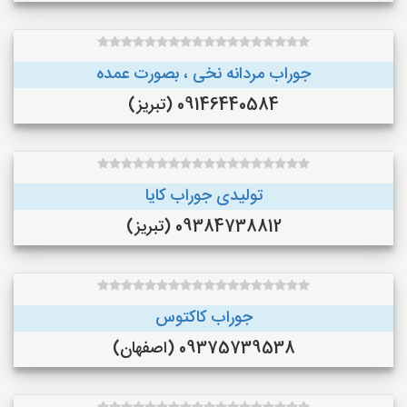
جوراب مردانه نخی ، بصورت عمده
09146440584 (تبریز)
تولیدی جوراب کایا
09384738812 (تبریز)
جوراب کاکتوس
09375739538 (اصفهان)