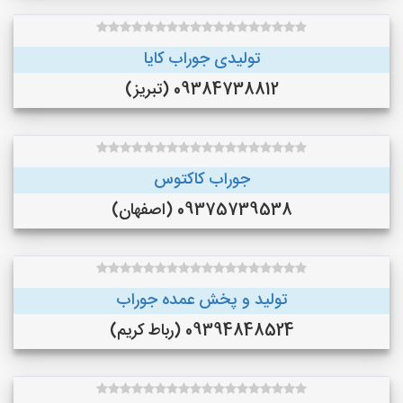
تولیدی جوراب کایا
09384738812 (تبریز)
جوراب کاکتوس
09375739538 (اصفهان)
تولید و پخش عمده جوراب
09394848524 (رباط کریم)