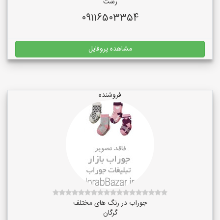
رشت
09116503354
مشاهده پروفایل
فروشنده
جوراب در رنگ‌ های مختلف
گرگان