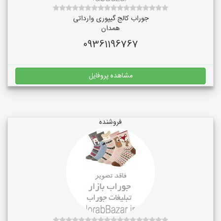
جوراب کالج گیپوری وارداتی
همدان
09361196767
مشاهده پروفایل
فروشنده