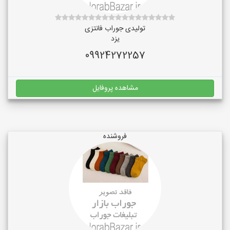
تولیدی جوراب فانتزی
یزد
09924272257
مشاهده پروفایل
فروشنده