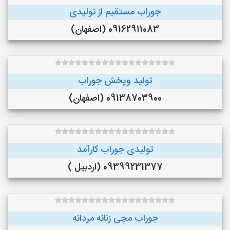
جوراب مستقیم از تولیدی
09162911083 (اصفهان)
تولید وپخش جوراب
09138703900 (اصفهان)
تولیدی جوراب کارآمد
09399231377 (اردبیل )
جوراب مچی زنانه مردانه