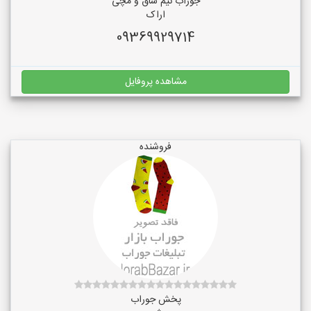
جوراب نیم ساق و مچی
اراک
09369929714
مشاهده پروفایل
فروشنده
پخش جوراب