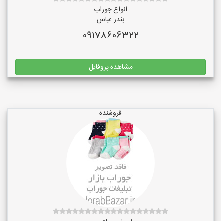
انواع جوراب
بندر عباس
09178606322
مشاهده پروفایل
فروشنده