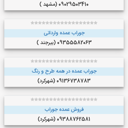
09029503410 (مشهد )
جوراب عمده وارداتی
09355582063 (بیرجند )
جوراب عمده در همه طرح و رنگ
09136738783 (شهرکرد)
فروش عمده جوراب
09388762581 (شهرکرد)