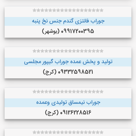
جوراب فانتزی گندم جنس نخ پنبه
09917200395 (بوشهر)
تولید و پخش عمده جوراب گیپور مجلسی
09332598521 (کرج)
جوراب نیمساق تولیدی وعمده
09126228516 (کرج)