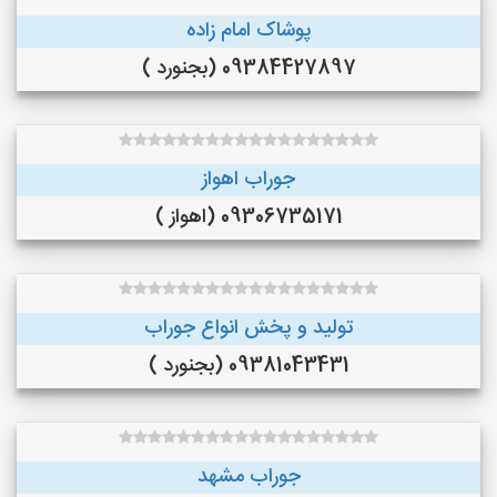
پوشاک امام زاده
09384427897 (بجنورد )
جوراب اهواز
09306735171 (اهواز )
تولید و پخش انواع جوراب
09381043431 (بجنورد )
جوراب مشهد