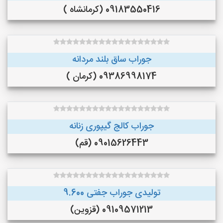
09183550416 (کرمانشاه )
جوراب ساق بلند مردانه
09386998174 (کرمان )
جوراب کالج گیپوری زنانه
09015626443 (قم)
تولیدی جوراب جفتی 9.600
09109571213 (قزوین)