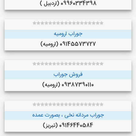
09960334398 (اردبیل )
جوراب ارومیه
09145573727 (ارومیه)
فروش جوراب
09387390110 (ارومیه)
جوراب مردانه نخی ، بصورت عمده
09146440584 (تبریز)