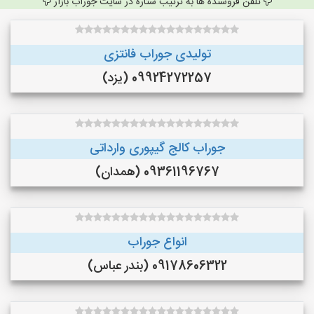
تلفن فروشنده ها به ترتیب ستاره در سایت جوراب بازار
تولیدی جوراب فانتزی
09924272257 (یزد)
جوراب کالج گیپوری وارداتی
09361196767 (همدان)
انواع جوراب
09178606322 (بندر عباس)