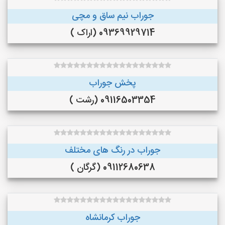
جوراب نیم ساق و مچی
09369929714 (اراک )
پخش جوراب
09116503354 (رشت )
جوراب در رنگ‌ های مختلف
09112680638 (گرگان )
جوراب کرمانشاه