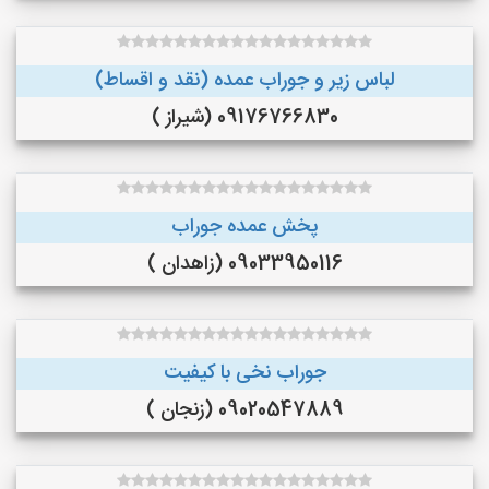
لباس زیر و جوراب عمده (نقد و اقساط)
09176766830 (شیراز )
پخش عمده جوراب
09033950116 (زاهدان )
جوراب نخی با کیفیت
09020547889 (زنجان )