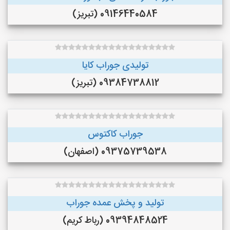
09146440584 (تبریز)
تولیدی جوراب کایا
09384738812 (تبریز)
جوراب کاکتوس
09375739538 (اصفهان)
تولید و پخش عمده جوراب
09394848524 (رباط کریم)