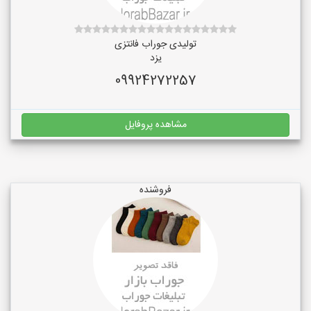
تولیدی جوراب فانتزی
یزد
09924272257
مشاهده پروفایل
فروشنده