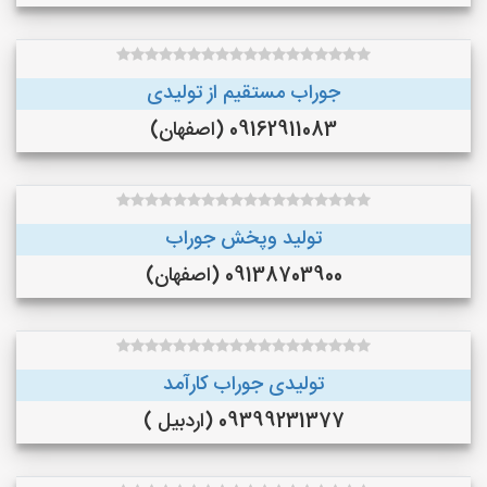
جوراب مستقیم از تولیدی
09162911083 (اصفهان)
تولید وپخش جوراب
09138703900 (اصفهان)
تولیدی جوراب کارآمد
09399231377 (اردبیل )