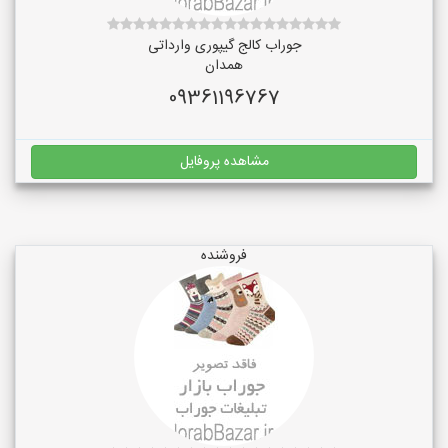
جوراب کالج گیپوری وارداتی
همدان
09361196767
مشاهده پروفایل
فروشنده