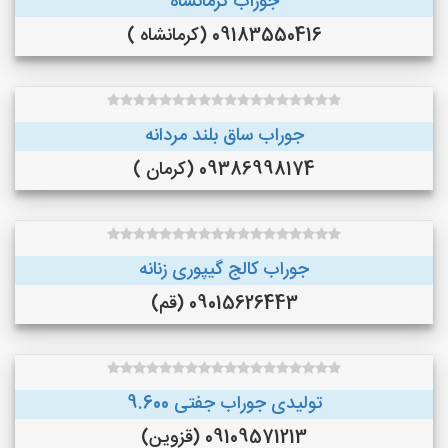
جوراب کرمانشاه
09183550416 (کرمانشاه )
جوراب ساق بلند مردانه
09386998174 (کرمان )
جوراب کالج گیپوری زنانه
09015626443 (قم)
تولیدی جوراب جفتی 9.600
09109571213 (قزوین)