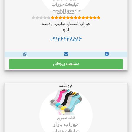
جوراب نیمساق تولیدی وعمده
کرج
09126228516
مشاهده پروفایل
فروشنده