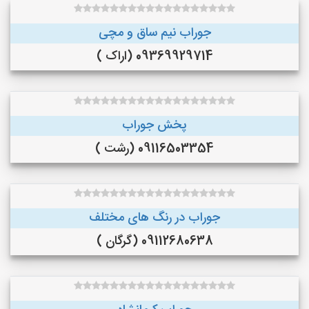
جوراب نیم ساق و مچی
09369929714 (اراک )
پخش جوراب
09116503354 (رشت )
جوراب در رنگ‌ های مختلف
09112680638 (گرگان )