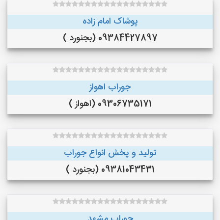
پوشاک امام زاده
09384427897 (بجنورد )
جوراب اهواز
09306735171 (اهواز )
تولید و پخش انواع جوراب
09381043431 (بجنورد )
جوراب مشهد