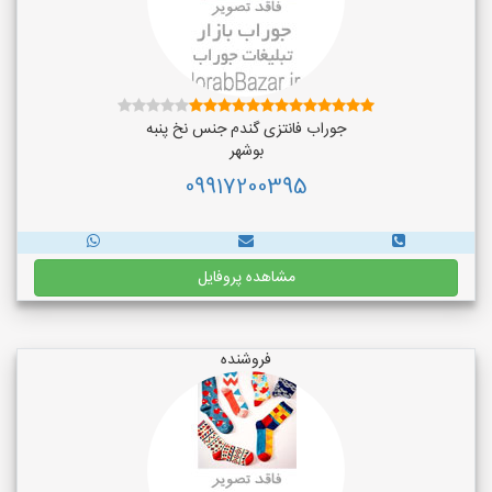
جوراب فانتزی گندم جنس نخ پنبه
بوشهر
09917200395
مشاهده پروفایل
فروشنده