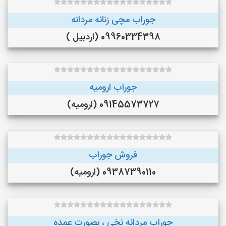
جوراب مچی زنانه مردانه
09960334398 (اردبیل )
جوراب ارومیه
09145573727 (ارومیه)
فروش جوراب
09387390110 (ارومیه)
جوراب مردانه نخی ، بصورت عمده