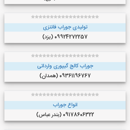
تولیدی جوراب فانتزی
09924272257 (یزد)
جوراب کالج گیپوری وارداتی
09361196767 (همدان)
انواع جوراب
09178606322 (بندر عباس)