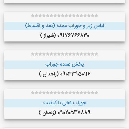
لباس زیر و جوراب عمده (نقد و اقساط)
09176766830 (شیراز )
پخش عمده جوراب
09033950116 (زاهدان )
جوراب نخی با کیفیت
09020547889 (زنجان )