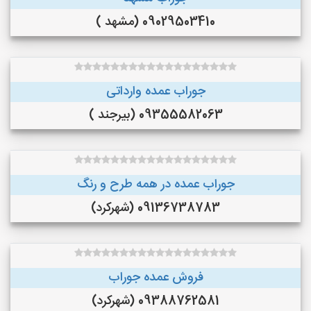
09029503410 (مشهد )
جوراب عمده وارداتی
09355582063 (بیرجند )
جوراب عمده در همه طرح و رنگ
09136738783 (شهرکرد)
فروش عمده جوراب
09388762581 (شهرکرد)