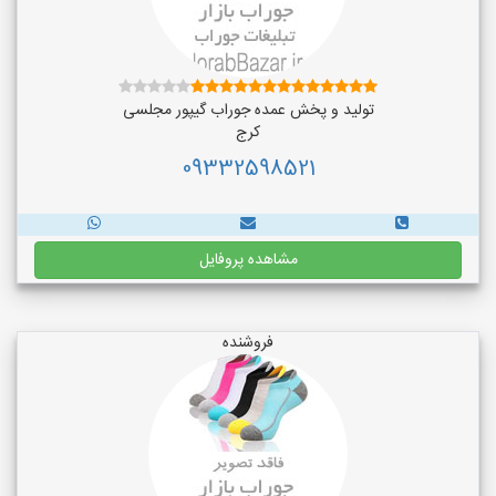
تولید و پخش عمده جوراب گیپور مجلسی
کرج
09332598521
مشاهده پروفایل
فروشنده