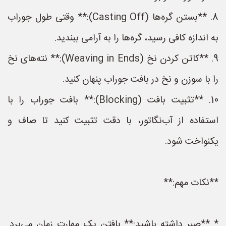
8. **بستن گره‌ها (Casting Off):** وقتی طول جوراب
 اندازه کافی رسید، گره‌ها را به آرامی ببندید.
9. **کاتن کردن نخ (Weaving in Ends):** نته‌های نخ
 با سوزن و نخ در بافت جوراب پنهان کنید.
10. **تثبیت بافت (Blocking):** بافت جوراب را با
ستفاده از آب‌نگاتور، با دقت تثبیت کنید تا صاف و
کنواخت شود.
*نکات مهم:**
 **صبر داشته باشید:** بافتن یک مهارت زمان می‌برد.