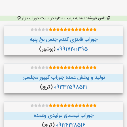
تلفن فروشنده ها به ترتیب ستاره در سایت جوراب بازار
جوراب فانتزی گندم جنس نخ پنبه
09917200395
(بوشهر)
تولید و پخش عمده جوراب گیپور مجلسی
09332598521
(کرج)
جوراب نیمساق تولیدی وعمده
09126228516
(کرج)