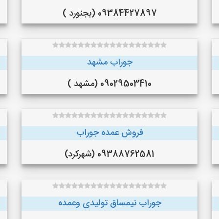
09384427897 (بجنورد )
جوراب مشهد
09029503410 (مشهد )
فروش عمده جوراب
09388762581 (شهرکرد)
جوراب نیمساق تولیدی وعمده