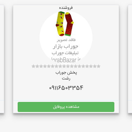
فروشنده
پخش جوراب
رشت
09116503354
مشاهده پروفایل