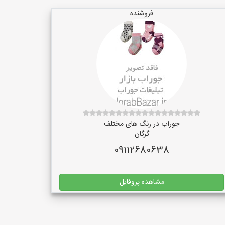
فروشنده
جوراب در رنگ‌ های مختلف
گرگان
09112680638
مشاهده پروفایل