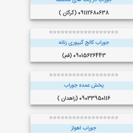
جوراب در رنگ‌ های مختلف
09112680638 (گرگان )
جوراب کالج گیپوری زنانه
09015626443 (قم)
پخش عمده جوراب
09033950116 (زاهدان )
جوراب اهواز