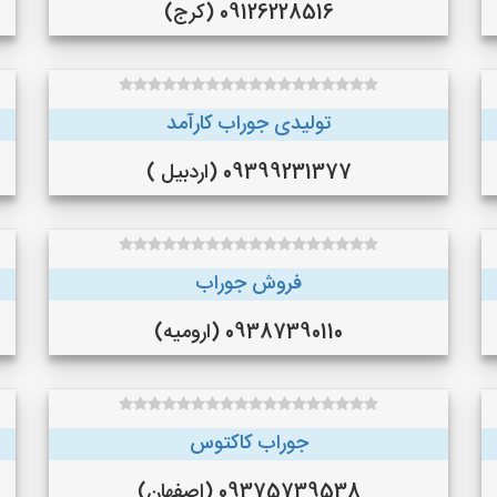
09126228516 (کرج)
تولیدی جوراب کارآمد
09399231377 (اردبیل )
فروش جوراب
09387390110 (ارومیه)
جوراب کاکتوس
09375739538 (اصفهان)