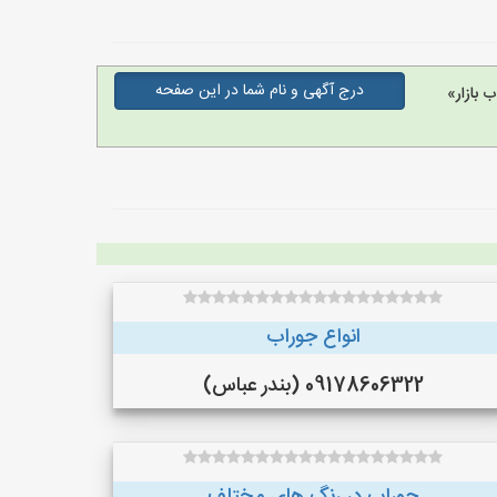
درج آگهی و نام شما در این صفحه
 بازار»
انواع جوراب
09178606322 (بندر عباس)