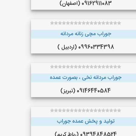
09162911083 (اصفهان)
جوراب مچی زنانه مردانه
09960334398 (اردبیل )
جوراب مردانه نخی ، بصورت عمده
09146440584 (تبریز)
تولید و پخش عمده جوراب
09394848524 (رباط کریم)