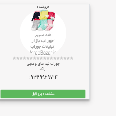
فروشنده
جوراب نیم ساق و مچی
اراک
09369929714
مشاهده پروفایل