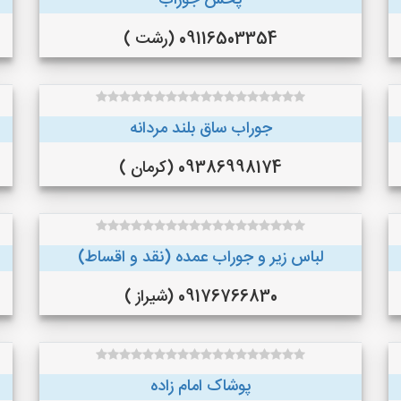
پخش جوراب
09116503354 (رشت )
جوراب ساق بلند مردانه
09386998174 (کرمان )
لباس زیر و جوراب عمده (نقد و اقساط)
09176766830 (شیراز )
پوشاک امام زاده