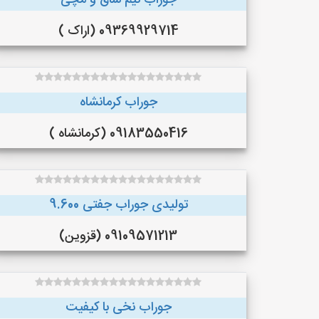
جوراب نیم ساق و مچی
09369929714 (اراک )
جوراب کرمانشاه
09183550416 (کرمانشاه )
تولیدی جوراب جفتی 9.600
09109571213 (قزوین)
جوراب نخی با کیفیت