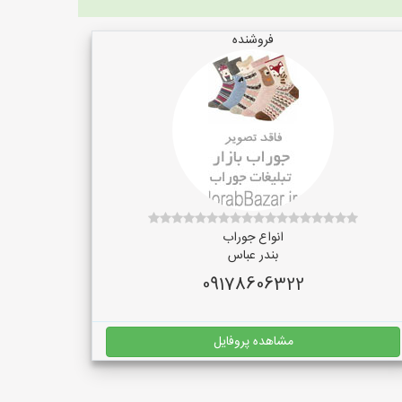
فروشنده
انواع جوراب
بندر عباس
09178606322
مشاهده پروفایل