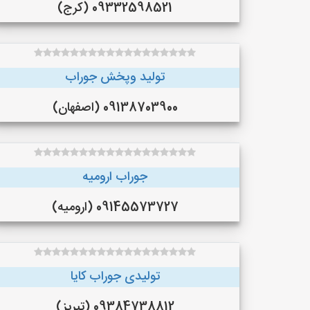
09332598521 (کرج)
تولید وپخش جوراب
09138703900 (اصفهان)
جوراب ارومیه
09145573727 (ارومیه)
تولیدی جوراب کایا
09384738812 (تبریز)