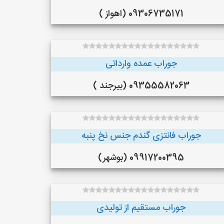
09306735171 (اهواز )
جوراب عمده وارداتی
09355582063 (بیرجند )
جوراب فانتزی گندم جنس نخ پنبه
09917200395 (بوشهر)
جوراب مستقیم از تولیدی